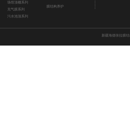
场馆顶棚系列
膜结构养护
充气膜系列
污水池顶系列
新疆海德张拉膜结