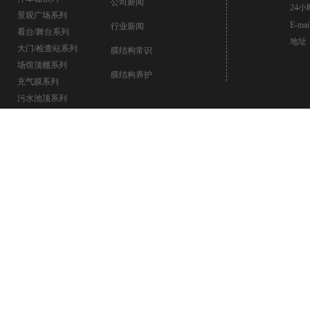
公司新闻
24
景观广场系列
E-ma
行业新闻
看台/舞台系列
地址
大门/检查站系列
膜结构常识
场馆顶棚系列
膜结构养护
充气膜系列
污水池顶系列
新疆海德张拉膜结